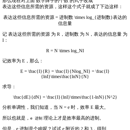
那么现在对上面
数字牌子的个数
的式子改成
表达这些信息所需的资源
，这样这个式子就成了下边这样：
表达这些信息所需的资源 = 进制数 \times log_{进制数}表达的
信息量
记
表达这些所需的资源
为
R
，
进制数
为
N
，
表达的信息量
为
I
：
R = N \times log_NI
记效率为
E
，那么：
E = \frac{I}{R} = \frac{I}{Nlog_NI} = \frac{I}
{lnI}\times\frac{lnN}{N}
求导：
\frac{dE}{dN} = \frac{I}{lnI}\times\frac{1-lnN}{N^2}
分析单调性，我们知道，当
N = e
时，效率
E
最大。
所以也就是，
理论上才是效率最高的进制。
e 进制
但是，e 进制是个啥呢？试试 e 附近的 2 和 3，得到