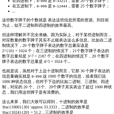
在四进制下，
是
，需要 20 个数字牌子；
0~999
0~33213
在五进制下，
是
，需要 25 个数字牌子；
0~999
0~12444
...
这些数字牌子的个数就是
表达这些信息所需的资源
。到目前
为止，似乎二进制和四进制的效率最高。
但这样理解并不完全准确。因为实际上，对于某些进制而言，
对应数量的数字牌子其实不止能表达这么多信息。比如在二进
制情况下，20 个数字牌子表达的数字总量应该是
2^{10} = 1024
个；在三进制的情况下，21个数字牌子表达的
数字总量却是
3^7 = 2187
个；在四进制的情况下，20 个数字
牌子表达的数字总量是
4^5 = 1024
个...
也就是说，虽然对于上边十进制而言，它那 30 个牌子表达的
信息量确实就是
这 1000 个数字的信息，或者我们说
0~999
1000 种状态信息，但对于下边的比如二进制、三进制、四进
制，对应的 20 个、21个、20个牌子其实表达了超过 1000 种状
态，我们用这些牌子是有浪费的。
这么来算，我们大致可以得到，十进制的效率是
\frac{1000}{30} \approx 33.3333
，二进制的效率是
\frac{1024}{20} = 51.2
，三进制的效率是