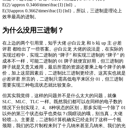
E(2) \approx 0.3466\times\frac{I}{lnI}
，
E(3)\approx 0.3662\times\frac{I}{lnI}
，所以，三进制是理论上
效率最高的进制。
为什么没用三进制？
在上边的两个引用里，知乎大佬 @白云龙 和 b 站 up 主 @差
评君 都给出了一些答案。@白云龙 大佬的说法是，在实际的
实现过程中，实现二进制的 “牌子” 和实现三进制的 “牌子” 的
成本不一样，可能二进制的 01 牌子就便宜好用，但三进制的
牌子就是又贵又难用，最后所需的资源还要乘上每个牌子的单
价，加上这层因素后，二进制比三进制更经济。这其实也就是
@差评君 所言的，二进制只需高低电平来区分 01，但三进制
需要实现三种电流状态就比较复杂。
但其实我觉得，这样的问题并不是什么太大的问题，就像
SLC、MLC、TLC 一样。既然我们都可以在同样的电子数的
情况下分别实现 2、4、8种状态的区别，那多实现一个除了 01
以外的第三个状态似乎也类似？(我瞎说的哦，别当真，大佬
轻喷...)。主要是，二进制计算机确实已经走到了这样一个瓶
颈期，我们的芯片制程来到了十几纳米甚至几纳米、我们的光