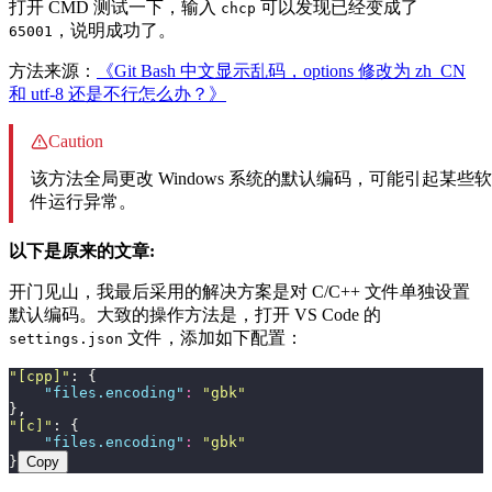
打开 CMD 测试一下，输入
可以发现已经变成了
chcp
，说明成功了。
65001
方法来源：
《Git Bash 中文显示乱码，options 修改为 zh_CN
和 utf-8 还是不行怎么办？》
Caution
该方法全局更改 Windows 系统的默认编码，可能引起某些软
件运行异常。
以下是原来的文章:
开门见山，我最后采用的解决方案是对 C/C++ 文件单独设置
默认编码。大致的操作方法是，打开 VS Code 的
文件，添加如下配置：
settings.json
"
[cpp]
"
: {
    "
files.encoding
"
:
 "
gbk
"
},
"
[c]
"
: {
    "
files.encoding
"
:
 "
gbk
"
}
Copy