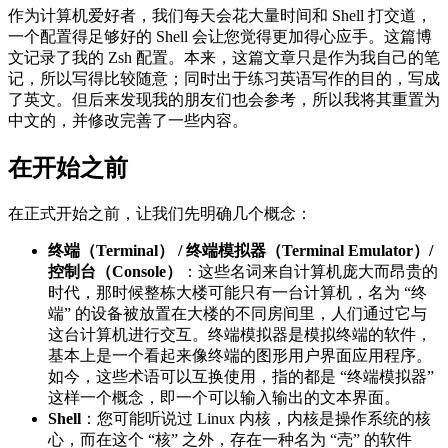
作为计算机爱好者，我们每天会花大量时间和 Shell 打交道，
一个配置得足够好的 Shell 会让您觉得更加得心应手。这篇博
文记录了我的 Zsh 配置。本来，这篇文章只是作为我自己的笔
记，所以写得比较随意；同时出于练习英语写作的目的，写成
了英文。但后来发现我的朋友们也会参考，所以我将其重置为
中文的，并修改完善了一些内容。
在开始之前
在正式开始之前，让我们先明确几个概念：
终端（Terminal） / 终端模拟器（Terminal Emulator）/
控制台（Console）
：这些名词来自计算机庞大而昂贵的
时代，那时候整栋大楼可能只有一台计算机，名为 “终
端” 的设备被放置在大楼的不同房间里，人们通过它与
这台计算机进行交互。终端模拟器是模拟终端的软件，
基本上是一个看起来像终端的图形用户界面应用程序。
如今，这些术语可以互换使用，指的都是 “终端模拟器”
这样一个概念，即一个可以输入输出的文本界面。
Shell
：您可能听说过 Linux 内核，内核是操作系统的核
心，而在这个 “核” 之外，存在一种名为 “壳” 的软件