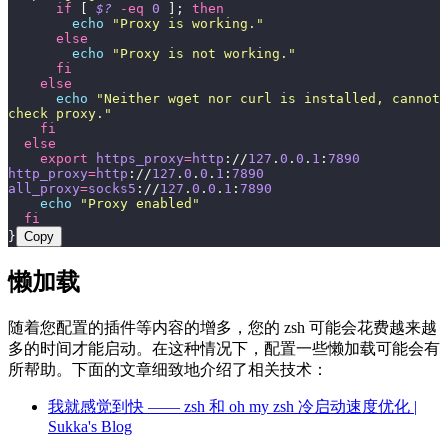
      if
 [ 
$?
 -eq
 0
 ]; 
then
        echo
 "
Proxy is working.
"
      else
        echo
 "
Proxy is not working.
"
      fi
    else
      echo
 "
Neither wget nor curl is installed, cannot 
check proxy.
"
    fi
  else
    export
 https_proxy
=
http
://
127
.
0
.
0
.
1
:
7890
http_proxy
=
http
://
127
.
0
.
0
.
1
:
7890
all_proxy
=
socks5
://
127
.
0
.
0
.
1
:
7890
    echo
 "
Proxy enabled
"
  fi
}
Copy
懒加载
随着您配置的插件等内容的增多，您的 zsh 可能会花费越来越
多的时间才能启动。在这种情况下，配置一些懒加载可能会有
所帮助。下面的文章细致地介绍了相关技术：
我就感觉到快 —— zsh 和 oh my zsh 冷启动速度优化 |
Sukka's Blog