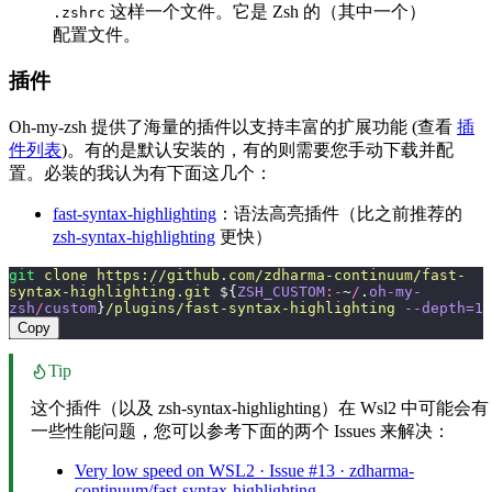
这样一个文件。它是 Zsh 的（其中一个）
.zshrc
配置文件。
插件
Oh-my-zsh 提供了海量的插件以支持丰富的扩展功能 (查看
插
件列表
)。有的是默认安装的，有的则需要您手动下载并配
置。必装的我认为有下面这几个：
fast-syntax-highlighting
：语法高亮插件（比之前推荐的
zsh-syntax-highlighting
更快）
git
 clone
 https://github.com/zdharma-continuum/fast-
syntax-highlighting.git
 ${
ZSH_CUSTOM
:-
~
/
.
oh-my-
zsh
/
custom
}
/plugins/fast-syntax-highlighting
 --depth=1
Copy
Tip
这个插件（以及 zsh-syntax-highlighting）在 Wsl2 中可能会有
一些性能问题，您可以参考下面的两个 Issues 来解决：
Very low speed on WSL2 · Issue #13 · zdharma-
continuum/fast-syntax-highlighting