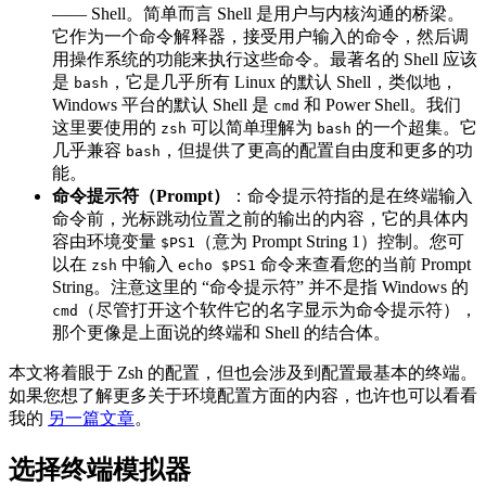
—— Shell。简单而言 Shell 是用户与内核沟通的桥梁。
它作为一个命令解释器，接受用户输入的命令，然后调
用操作系统的功能来执行这些命令。最著名的 Shell 应该
是
，它是几乎所有 Linux 的默认 Shell，类似地，
bash
Windows 平台的默认 Shell 是
和 Power Shell。我们
cmd
这里要使用的
可以简单理解为
的一个超集。它
zsh
bash
几乎兼容
，但提供了更高的配置自由度和更多的功
bash
能。
命令提示符（Prompt）
：命令提示符指的是在终端输入
命令前，光标跳动位置之前的输出的内容，它的具体内
容由环境变量
（意为 Prompt String 1）控制。您可
$PS1
以在
中输入
命令来查看您的当前 Prompt
zsh
echo $PS1
String。注意这里的 “命令提示符” 并不是指 Windows 的
（尽管打开这个软件它的名字显示为命令提示符），
cmd
那个更像是上面说的终端和 Shell 的结合体。
本文将着眼于 Zsh 的配置，但也会涉及到配置最基本的终端。
如果您想了解更多关于环境配置方面的内容，也许也可以看看
我的
另一篇文章
。
选择终端模拟器