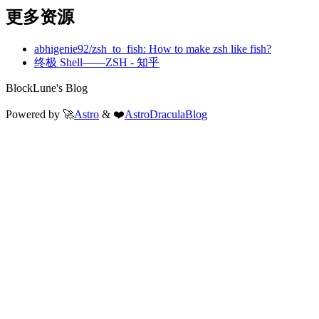
更多资源
abhigenie92/zsh_to_fish: How to make zsh like fish?
终极 Shell——ZSH - 知乎
BlockLune's Blog
Powered by 🚀
Astro
& ❤️
AstroDraculaBlog