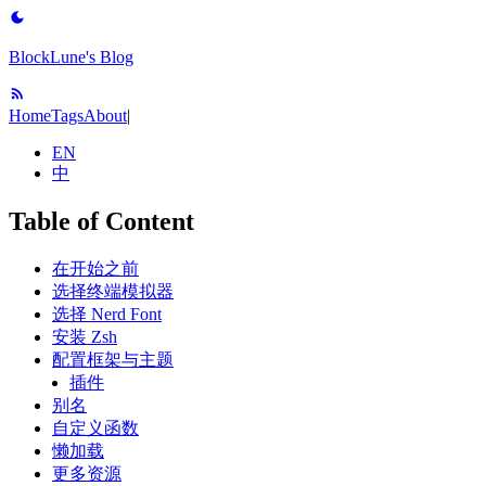
BlockLune's Blog
Home
Tags
About
|
EN
中
Table of Content
在开始之前
选择终端模拟器
选择 Nerd Font
安装 Zsh
配置框架与主题
插件
别名
自定义函数
懒加载
更多资源