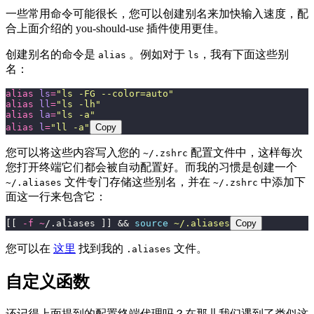
一些常用命令可能很长，您可以创建别名来加快输入速度，配
合上面介绍的 you-should-use 插件使用更佳。
创建别名的命令是
。例如对于
，我有下面这些别
alias
ls
名：
alias
 ls
=
"
ls -FG --color=auto
"
alias
 ll
=
"
ls -lh
"
alias
 la
=
"
ls -a
"
alias
 l
=
"
ll -a
"
Copy
您可以将这些内容写入您的
配置文件中，这样每次
~/.zshrc
您打开终端它们都会被自动配置好。而我的习惯是创建一个
文件专门存储这些别名，并在
中添加下
~/.aliases
~/.zshrc
面这一行来包含它：
[[ 
-f
 ~
/.aliases ]] && 
source
 ~/.aliases
Copy
您可以在
这里
找到我的
文件。
.aliases
自定义函数
还记得上面提到的配置终端代理吗？在那儿我们遇到了类似这