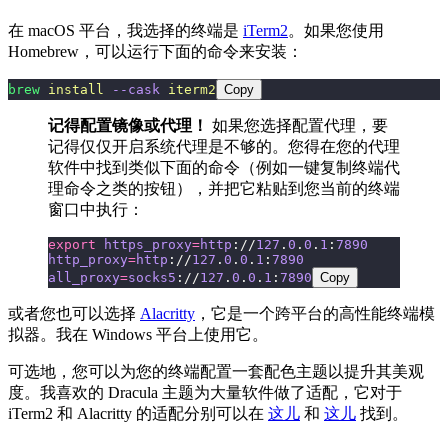
在 macOS 平台，我选择的终端是
iTerm2
。如果您使用
Homebrew，可以运行下面的命令来安装：
brew
 install
 --cask
 iterm2
Copy
记得配置镜像或代理！
如果您选择配置代理，要
记得仅仅开启系统代理是不够的。您得在您的代理
软件中找到类似下面的命令（例如一键复制终端代
理命令之类的按钮），并把它粘贴到您当前的终端
窗口中执行：
export
 https_proxy
=
http
://
127
.
0
.
0
.
1
:
7890
http_proxy
=
http
://
127
.
0
.
0
.
1
:
7890
all_proxy
=
socks5
://
127
.
0
.
0
.
1
:
7890
Copy
或者您也可以选择
Alacritty
，它是一个跨平台的高性能终端模
拟器。我在 Windows 平台上使用它。
可选地，您可以为您的终端配置一套配色主题以提升其美观
度。我喜欢的 Dracula 主题为大量软件做了适配，它对于
iTerm2 和 Alacritty 的适配分别可以在
这儿
和
这儿
找到。