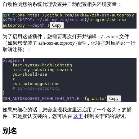
自动检测您的系统代理设置并自动配置相关环境变量：
git
 clone
 https://github.com/sukkaw/zsh-osx-autoproxy
${
ZSH_CUSTOM
:-
~
/
.
oh-my-zsh
/
custom
}
/plugins/zsh-osx-
autoproxy
 --depth=1
Copy
为了启用这些插件，您需要再次打开并编辑
文件
~/.zshrc
（如果您安装了 zsh-osx-autoproxy 插件，记得把对应的那一行
取消注释）：
plugins
=
(
    fast-syntax-highlighting
    history-substring-search
    you-should-use
    z
    zsh-autosuggestions
    # zsh-osx-autoproxy
)
ZSH_AUTOSUGGEST_HIGHLIGHT_STYLE
=
'
fg=white
'
Copy
如果您细心的话，您会发现我这里还启用了一个名为
的插
z
件，它是默认安装的，您可以在
这里
找到关于它的说明。
别名