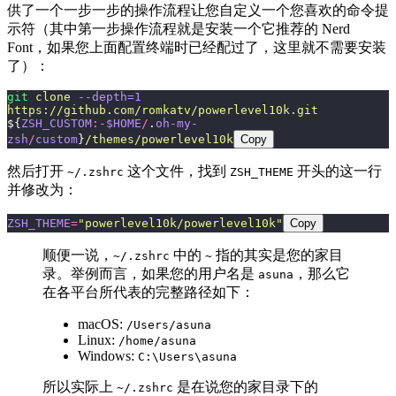
供了一个一步一步的操作流程让您自定义一个您喜欢的命令提
示符（其中第一步操作流程就是安装一个它推荐的 Nerd
Font，如果您上面配置终端时已经配过了，这里就不需要安装
了）：
git
 clone
 --depth=1
https://github.com/romkatv/powerlevel10k.git
${
ZSH_CUSTOM
:-
$HOME
/
.
oh-my-
zsh
/
custom
}
/themes/powerlevel10k
Copy
然后打开
这个文件，找到
开头的这一行
~/.zshrc
ZSH_THEME
并修改为：
ZSH_THEME
=
"
powerlevel10k/powerlevel10k
"
Copy
顺便一说，
中的
指的其实是您的家目
~/.zshrc
~
录。举例而言，如果您的用户名是
，那么它
asuna
在各平台所代表的完整路径如下：
macOS:
/Users/asuna
Linux:
/home/asuna
Windows:
C:\Users\asuna
所以实际上
是在说您的家目录下的
~/.zshrc