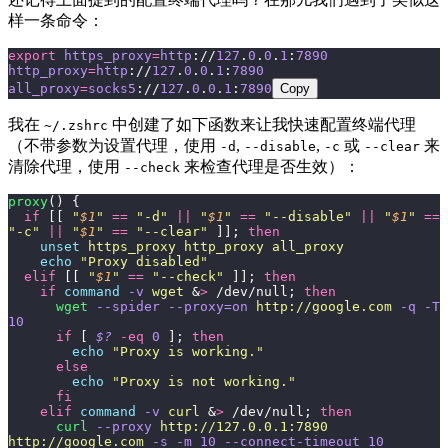
样一条命令：
export
 https_proxy
=
http
://
127
.
0
.
0
.
1
:
7890
http_proxy
=
http
://
127
.
0
.
0
.
1
:
7890
all_proxy
=
socks5
://
127
.
0
.
0
.
1
:
7890
Copy
我在
中创建了如下函数来让我快速配置终端代理
~/.zshrc
（不带参数为设置代理，使用
,
,
或
来
-d
--disable
-c
--clear
清除代理，使用
来检查代理是否生效）：
--check
proxy
() {
  if
 [[ 
"
$1
"
 ==
 "
-d
"
 ||
 "
$1
"
 ==
 "
--disable
"
 ||
 "
$1
"
 ==
"
-c
"
 ||
 "
$1
"
 ==
 "
--clear
"
 ]]; 
then
    unset
 https_proxy
 http_proxy
 all_proxy
    echo
 "
Proxy disabled
"
  elif
 [[ 
"
$1
"
 ==
 "
--check
"
 ]]; 
then
    if
 command
 -v
 wget
 &
>
 /dev/null; 
then
      wget
 --spider
 --proxy=on
 http://google.com
 -q
 -T
10
      if
 [ 
$?
 -eq
 0
 ]; 
then
        echo
 "
Proxy is working.
"
      else
        echo
 "
Proxy is not working.
"
      fi
    elif
 command
 -v
 curl
 &
>
 /dev/null; 
then
      curl
 --proxy
 http://127.0.0.1:7890
http://google.com
 -s
 -m
 10
 --connect-timeout
 10