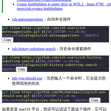
syntax highlighting is super slow in WSL2 · Issue #790 · zs
users/zsh-syntax-highlighting
zsh-autosuggestions
：自动补全插件
git
 clone
 https://github.com/zsh-users/zsh-
autosuggestions.git
 ${
ZSH_CUSTOM
:-
~
/
.
oh-my-
zsh
/
custom
}
/plugins/zsh-autosuggestions
 --depth=1
Copy
zsh-history-substring-search
：历史命令搜索插件
git
 clone
 https://github.com/zsh-users/zsh-history-
substring-search
 ${
ZSH_CUSTOM
:-
~
/
.
oh-my-
zsh
/
custom
}
/plugins/zsh-history-substring-search
 --
depth=1
Copy
zsh-you-should-use
：当您输入一个命令时，它会提示您
使用现有的别名
git
 clone
 https://github.com/MichaelAquilina/zsh-you-
should-use.git
 ${
ZSH_CUSTOM
:-
~
/
.
oh-my-
zsh
/
custom
}
/plugins/you-should-use
 --depth=1
Copy
如果您是 macOS 平台，您还可以试试下面这个插件，它可以