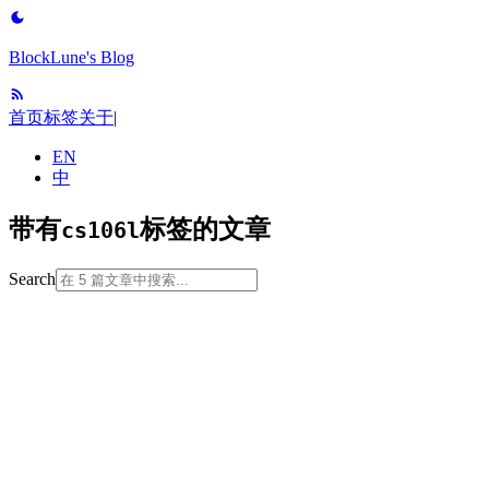
BlockLune's Blog
首页
标签
关于
|
EN
中
带有
标签的文章
cs106l
Search
2023-06-01
暂无中文版本
cpp
cs106l
modern-cpp
programming-language
softw