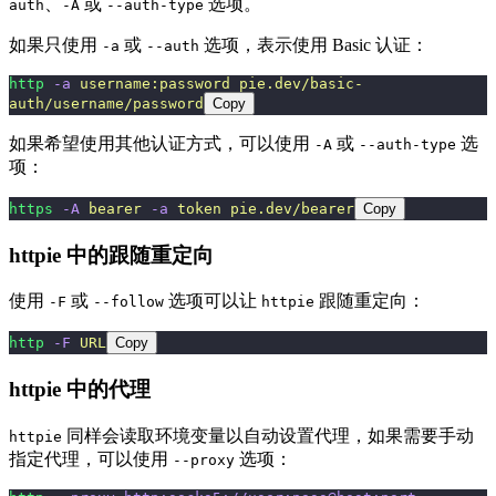
、
或
选项。
auth
-A
--auth-type
如果只使用
或
选项，表示使用 Basic 认证：
-a
--auth
http
 -a
 username:password
 pie.dev/basic-
auth/username/password
Copy
如果希望使用其他认证方式，可以使用
或
选
-A
--auth-type
项：
https
 -A
 bearer
 -a
 token
 pie.dev/bearer
Copy
httpie 中的跟随重定向
使用
或
选项可以让
跟随重定向：
-F
--follow
httpie
http
 -F
 URL
Copy
httpie 中的代理
同样会读取环境变量以自动设置代理，如果需要手动
httpie
指定代理，可以使用
选项：
--proxy