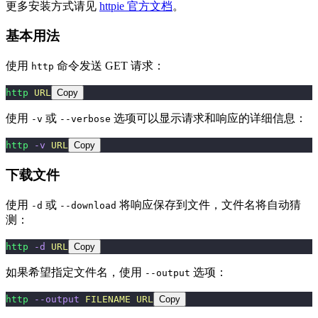
更多安装方式请见
httpie 官方文档
。
基本用法
使用
命令发送 GET 请求：
http
http
 URL
Copy
使用
或
选项可以显示请求和响应的详细信息：
-v
--verbose
http
 -v
 URL
Copy
下载文件
使用
或
将响应保存到文件，文件名将自动猜
-d
--download
测：
http
 -d
 URL
Copy
如果希望指定文件名，使用
选项：
--output
http
 --output
 FILENAME
 URL
Copy