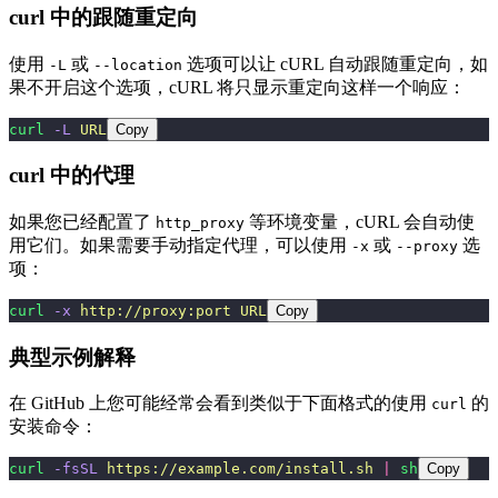
curl 中的跟随重定向
使用
或
选项可以让 cURL 自动跟随重定向，如
-L
--location
果不开启这个选项，cURL 将只显示重定向这样一个响应：
curl
 -L
 URL
Copy
curl 中的代理
如果您已经配置了
等环境变量，cURL 会自动使
http_proxy
用它们。如果需要手动指定代理，可以使用
或
选
-x
--proxy
项：
curl
 -x
 http://proxy:port
 URL
Copy
典型示例解释
在 GitHub 上您可能经常会看到类似于下面格式的使用
的
curl
安装命令：
curl
 -fsSL
 https://example.com/install.sh
 |
 sh
Copy