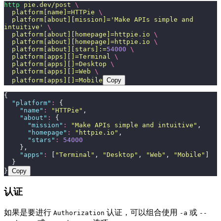
http
 pie.dev/post
 \
  platform[name]=HTTPie
 \
  platform[about][mission]=
'
Make APIs simple and 
intuitive
'
 \
  platform[about][homepage]=httpie.io
 \
  platform[about][homepage]=httpie.io
 \
  platform[about][stars]:=
54000
 \
  platform[apps][]=Terminal
 \
  platform[apps][]=Desktop
 \
  platform[apps][]=Web
 \
  platform[apps][]=Mobile
Copy
{
  "
platform
"
:
 {
    "
name
"
:
 "
HTTPie
"
,
    "
about
"
:
 {
      "
mission
"
:
 "
Make APIs simple and intuitive
"
,
      "
homepage
"
:
 "
httpie.io
"
,
      "
stars
"
:
 54000
    },
    "
apps
"
:
 [
"
Terminal
"
, 
"
Desktop
"
, 
"
Web
"
, 
"
Mobile
"
]
  }
}
Copy
认证
如果是要进行
认证，可以组合使用
或
Authorization
-a
--