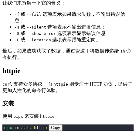
让我们来拆解一下它的含义：
或
选项表示如果请求失败，不输出错误信
-f
--fail
息；
或
选项表示不输出进度信息；
-s
--silent
或
选项表示显示错误信息；
-S
--show-error
或
选项表示跟随重定向。
-L
--location
最后，如果成功获取了数据，通过管道
将数据传递给
命
|
sh
令执行。
httpie
支持众多协议，而
则专注于 HTTP 协议，提供了
curl
httpie
更加人性化的命令行体验。
安装
使用
来安装
：
pipx
httpie
pipx
 install
 httpie
Copy