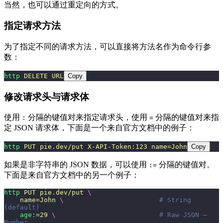
当然，也可以通过重定向的方式。
指定请求方法
为了指定不同的请求方法，可以直接将方法名作为命令行参
数：
http
 DELETE
 URL
Copy
修改请求头与请求体
使用
分隔的键值对来指定请求头，使用
分隔的键值对来指
:
=
定 JSON 请求体，下面是一个来自官方文档中的例子：
http
 PUT
 pie.dev/put
 X-API-Token:123
 name=John
Copy
如果是非字符串的 JSON 数据，可以使用
分隔的键值对。
:=
下面是来自官方文档中的另一个例子：
http
 PUT
 pie.dev/put
 \
    name=John
 \ 
                       # String 
(default)
    age:
=29
 \ 
                         # Raw JSON — 
Number