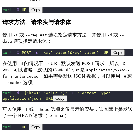
curl
 -O
 URL
Copy
请求方法、请求头与请求体
使用
或
选项指定请求方法，并使用
或
-X
--request
-d
--
选项指定请求体：
data
curl
 -X
 POST
 -d
 '
key1=value1&key2=value2
'
 URL
Copy
在使用
的情况下，cURL 默认发送 POST 请求，所以
-d
-X
可以省略。默认的 Content Type 是
POST
application/x-www-
，如果需要发送 JSON 数据，可以使用
或
form-urlencoded
-H
选项：
--header
curl
 -d
 '
{"key1":"value1"}
'
 -H
 '
Content-Type: 
application/json
'
 URL
Copy
可以使用
或
选项来仅显示响应头，这实际上是发送
-I
--head
了一个 HEAD 请求（
）：
-X HEAD
curl
 -I
 URL
Copy