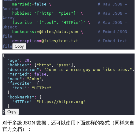
    married:
=
false
 \ 
                  # Raw JSON — 
Boolean
    hobbies:
=
'["http", "pies"]'
 \ 
     # Raw JSON — 
Array
    favorite:
=
'{"tool": "HTTPie"}'
 \ 
  # Raw JSON — 
Object
    bookmarks:
=@files/data.json
 \ 
     # Embed JSON 
file
    description
=
@files/text.txt
        # Embed text 
file
Copy
{
  "
age
"
:
 29
,
  "
hobbies
"
:
 [
"
http
"
, 
"
pies
"
],
  "
description
"
:
 "
John is a nice guy who likes pies.
"
,
  "
married
"
:
 false
,
  "
name
"
:
 "
John
"
,
  "
favorite
"
:
 {
    "
tool
"
:
 "
HTTPie
"
  },
  "
bookmarks
"
:
 {
    "
HTTPie
"
:
 "
https://httpie.org
"
  }
}
Copy
对于多级 JSON 数据，还可以使用下面这样的格式（同样来自
官方文档）：