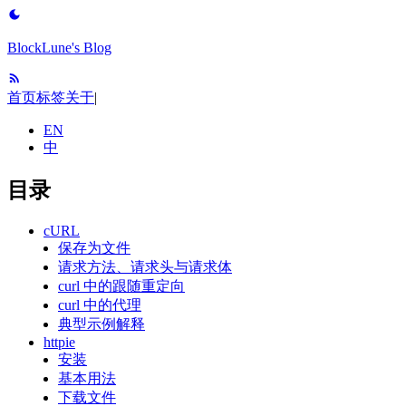
BlockLune's Blog
首页
标签
关于
|
EN
中
目录
cURL
保存为文件
请求方法、请求头与请求体
curl 中的跟随重定向
curl 中的代理
典型示例解释
httpie
安装
基本用法
下载文件