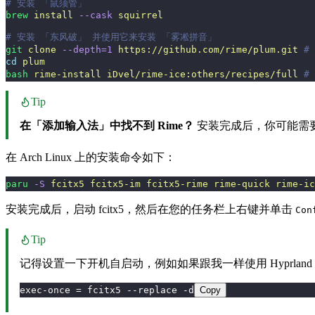
# 安装 「鼠须管」
brew
 install
 --cask
 squirrel
# 安装 「东风破」 并使用它来安装 「雾凇拼音」
git
 clone
 --depth=1
 https://github.com/rime/plum.git
 #
cd
 plum
bash
 rime-install
 iDvel/rime-ice:others/recipes/full
 #
Tip
在「添加输入法」中找不到 Rime？
安装完成后，你可能需要登
在 Arch Linux 上的安装命令如下：
paru
 -S
 fcitx5
 fcitx5-im
 fcitx5-rime
 rime-quick
 rime-ic
安装完成后，启动 fcitx5，然后在您的任务栏上右键并单击
Con
Tip
记得设置一下开机自启动，例如如果跟我一样使用 Hyprla
exec-once = fcitx5 --replace -d
Copy