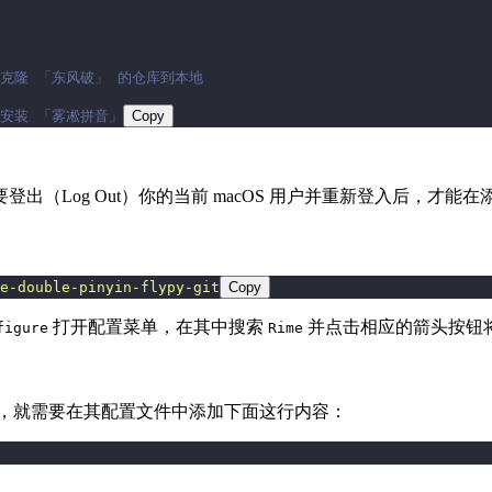
 克隆 「东风破」 的仓库到本地
 安装 「雾凇拼音」
Copy
出（Log Out）你的当前 macOS 用户并重新登入后，才能在添
e-double-pinyin-flypy-git
Copy
打开配置菜单，在其中搜索
并点击相应的箭头按钮
figure
Rime
nd，就需要在其配置文件中添加下面这行内容：