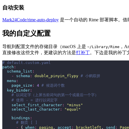
自动安装
Mark24Code/rime-auto-deploy
是一个自动的 Rime 部署脚本。借
我的自定义配置
导航到配置文件的存储目录（macOS 上是
，Ar
~/Library/Rime
直接修改这些文件，更建议的方法是
打补丁
。下边是我的补丁
# default.custom.yaml
patch
:
  schema_list
:
    -
 schema
:
 double_pinyin_flypy
 # 小鹤双拼
  menu
:
    page_size
:
 4
 # 候选词个数
  key_binder
:
    # 以词定字（上屏当前词句的第一个或最后一个字）
    # 使用 - = 进行以词定字
    select_first_character
:
 "
minus
"
    select_last_character
:
 "
equal
"
    bindings
:
      # 翻页 [ ]
      -
 { 
when
:
 paging
, 
accept
:
 bracketleft
, 
send
:
 Page